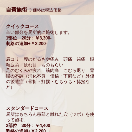
自費施術
※価格は税込価格
クイックコース
辛い部分を局所的に施術します。
1部位 20分：￥3,300-
刺絡の追加+￥2,200-
肩コリ 腰のだるさや痛み 頭痛 歯痛 眼
精疲労 疲れ目 ものもらい
足のむくみや疲れ 筋肉痛 こむら返り 胃
腸の不調（消化不良・便秘・下痢など）外傷
の後遺症（骨折・打撲・むちうち・捻挫な
ど）
スタンダードコース
局所はもちろん患部と離れた穴（ツボ）を使
って施術。
2部位 30分：￥4,400
刺絡の追加+￥2,200