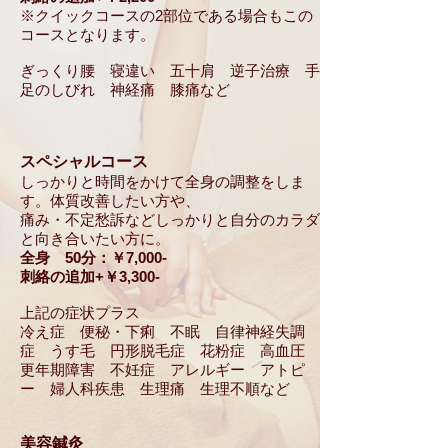
※クイックコースの2部位である場合もこの
コースとなります。
ぎっくり腰 寝違い 五十肩 逆子治療 手
足のしびれ 神経痛 膝痛など
スペシャルコース
しっかりと時間をかけて全身の調整をしま
す。体質改善したい方や、
痛み・不定愁訴などしっかりと自分のカラダ
と向き合いたい方に。
全身 50分：￥7,000-
刺絡の追加+￥3,300-
上記の症状プラス
冷え症 便秘・下痢 不眠 自律神経失調
症 うす毛 円形脱毛症 花粉症 高血圧
更年期障害 不妊症 アレルギー アトピ
ー 婦人科疾患 生理痛 生理不順など
美容鍼灸