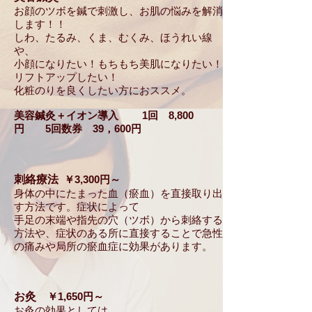
お顔のツボを鍼で刺激し、お肌の悩みを解消
します！！
しわ、たるみ、くま、むくみ、ほうれい線
や、
小顔になりたい！もちもち美肌になりたい！
リフトアップしたい！
化粧のりを良くしたい方におススメ。
美容鍼灸＋イオン導入 1回 8,800
円 5回数券 39，600円
刺絡療法
￥3,300円～
身体の中にたまった血（瘀血）を直接取り出
す方法です。症状によって
手足の末端や指先の穴（ツボ）から刺絡する
方法や、症状のある所に直接する
ことで急性
の痛みや局所の瘀血症に効果があります。
お灸
￥1,650円～
お灸の効果としては