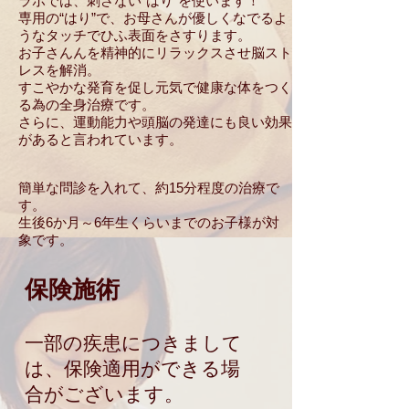
ラボでは、刺さない“はり”を使います！
専用の“はり”で、お母さんが優しくなでるよ
うなタッチでひふ表面をさすります。
お子さんんを精神的にリラックスさせ脳スト
レスを解消。
すこやかな発育を促し元気で健康な体をつく
る為の全身治療です。
さらに、運動能力や頭脳の発達にも良い効果
があると言われています。
簡単な問診を入れて、約15分程度の治療で
す。
生後6か月～6年生くらいまでのお子様が対
象です。
保険施術
一部の疾患につきまして
は、保険適用ができる場
合がございます。