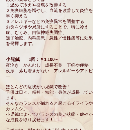
１温めて冷えや循環を改善する
２免疫細胞を増やし、血流を改善して炎症を
早く抑える
３アレルギーなどの免疫異常を調整する
お灸をツボや局所にすることで、特に冷え
症、むくみ、自律神経失調症、
逆子治療、内科疾患、急性／慢性痛等に効果
を発揮します。
小児鍼
1回：￥1,100～
夜泣き かんむし 成長不良 下痢や便秘
夜尿 落ち着きがない アレルギーやアトピ
ー
ほとんどの症状が小児鍼で改善！
子供は日々、精神・知能・身体が成長してい
ます。
そんなバランスが崩れると起こるイライラや
カンムシ。
小児鍼によってバランスの良い状態・健やか
な成長を取り戻せます！