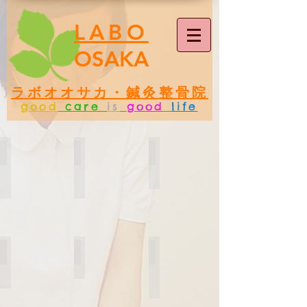
LABO
OSAKA
ラボオオサカ・鍼灸整骨院
good
care
is
good
life
保険施術
自費施術
美容鍼
小児鍼
刺絡
訪問鍼灸