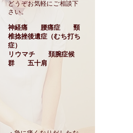
どうぞお気軽にご相談下
さい。
神経痛 腰痛症 頸
椎捻挫後遺症（むち打ち
症）
リウマチ 頚腕症候
群 五十肩
​
・急に痛くなりだしたな