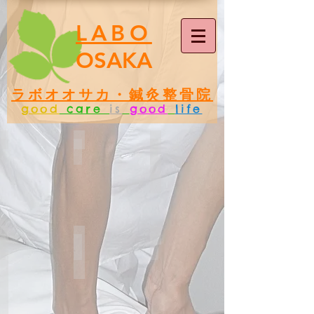
LABO
OSAKA
ラボオオサカ・鍼灸整骨院
good
care
is
good
life
保険施術
ラボ式整体
骨盤矯正
アロママッサージ
耳つぼ
交通事故