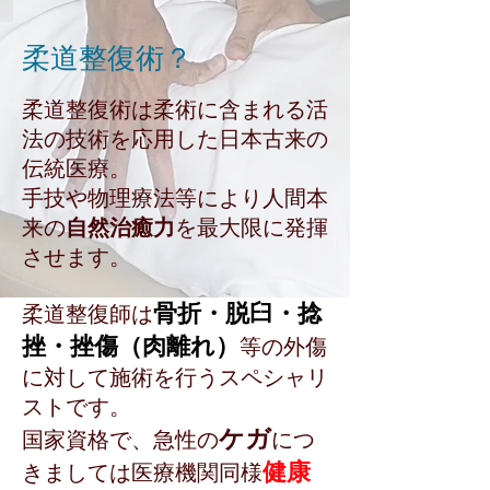
柔道整復術？
柔道整復術は柔術に含まれる活
法の技術を応用した日本古来の
伝統医療。
手技や物理療法等により人間本
来の
自然治癒力
を最大限に発揮
させます。
骨折・脱臼・捻
柔道整復師は
挫・挫傷（肉離れ）
等の
外傷
に対して施術を行うスペシャリ
ストです。
ケガ
国家資格で、急性の
につ
健康
きましては医療機関同様